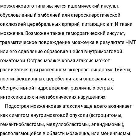
мозжечкового типа является ишемический инсульт,
обусловленный эмболией или атеросклеротической
окклюзией церебральных артерий, питающих в т. И ткани
мозжечка. Возможен также геморрагический инсульт,
травматическое повреждение мозжечка в результате ЧМТ
или его сдавление образовавшейся внутримозговой
гематомой. Острая мозжечковая атаксия может
развиваться при рассеянном склерозе, синдроме Гийена,
постинфекционных церебеллитах и энцефалитах,
обструктивной гидроцефалии, различных острых
интоксикациях и метаболических нарушениях.
Подострая мозжечковая атаксия чаще всего возникает
как симптом внутримозговой опухоли (астроцитомы,
гемангиобластомы, медуллобластомы, эпендимомы),
располагающейся в области мозжечка, или менингиомы