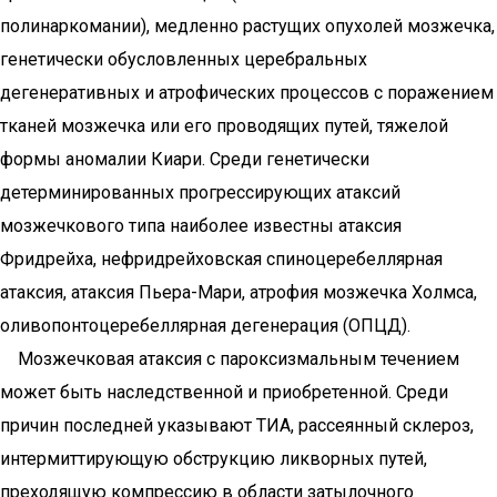
полинаркомании), медленно растущих опухолей мозжечка,
генетически обусловленных церебральных
дегенеративных и атрофических процессов с поражением
тканей мозжечка или его проводящих путей, тяжелой
формы аномалии Киари. Среди генетически
детерминированных прогрессирующих атаксий
мозжечкового типа наиболее известны атаксия
Фридрейха, нефридрейховская спиноцеребеллярная
атаксия, атаксия Пьера-Мари, атрофия мозжечка Холмса,
оливопонтоцеребеллярная дегенерация (ОПЦД).
Мозжечковая атаксия с пароксизмальным течением
может быть наследственной и приобретенной. Среди
причин последней указывают ТИА, рассеянный склероз,
интермиттирующую обструкцию ликворных путей,
преходящую компрессию в области затылочного