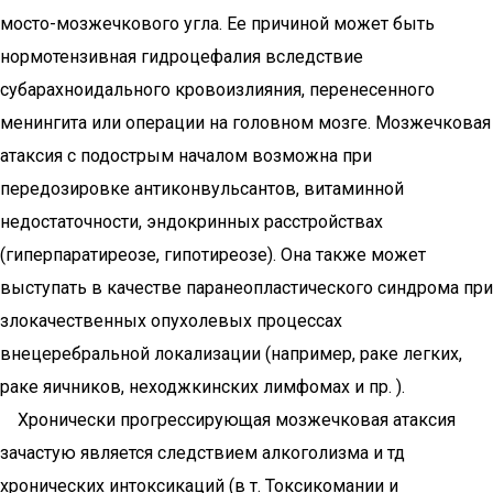
мосто-мозжечкового угла. Ее причиной может быть
нормотензивная гидроцефалия вследствие
субарахноидального кровоизлияния, перенесенного
менингита или операции на головном мозге. Мозжечковая
атаксия с подострым началом возможна при
передозировке антиконвульсантов, витаминной
недостаточности, эндокринных расстройствах
(гиперпаратиреозе, гипотиреозе). Она также может
выступать в качестве паранеопластического синдрома при
злокачественных опухолевых процессах
внецеребральной локализации (например, раке легких,
раке яичников, неходжкинских лимфомах и пр. ).
Хронически прогрессирующая мозжечковая атаксия
зачастую является следствием алкоголизма и тд
хронических интоксикаций (в т. Токсикомании и