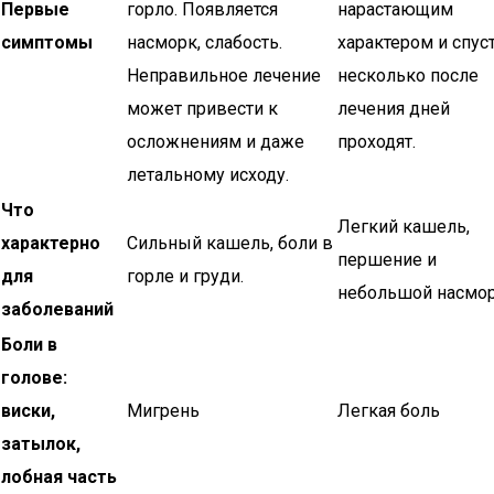
Первые
горло. Появляется
нарастающим
симптомы
насморк, слабость.
характером и спус
Неправильное лечение
несколько после
может привести к
лечения дней
осложнениям и даже
проходят.
летальному исходу.
Что
Легкий кашель,
характерно
Сильный кашель, боли в
першение и
для
горле и груди.
небольшой насмор
заболеваний
Боли в
голове:
виски,
Мигрень
Легкая боль
затылок,
лобная часть