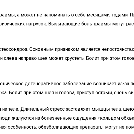
травмы, а может не напоминать о себе месяцами, годами.
 физических нагрузок. Вызывающие боль травмы могут расп
теохондроз. Основным признаком является непостоянство 
и слева направо шея может хрустеть. Болит при этом голов
хроническое дегенеративное заболевание возникает из-з
а. Болит при этом шея и голова, приступ острый, очень си
 и на теле. Длительный стресс заставляет мышцы тела, ше
е люди жалуются на болезненные ощущения «кольцом обхва
есная особенность: обезболивающие препараты могут не пом