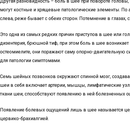
Другая разновидность – боль в шее при повороте головы,
могут костные и хрящевые патологические элементы. По 
слева, реже бывает с обеих сторон. Потемнение в глазах, 
Это одна из самых редких причин приступов в шее или голо
дизентерия, брюшной тиф, при этом боль в шее возникает 
остеомиелите, они поражают саму опорно-двигательную 
для патологии симптомами.
Семь шейных позвонков окружают спинной мозг, создавая
шеи в себя включает артерии, мышцы, лимфатические узл
ткани шеи, способствуют появлению в ней болезненных 
Появление болевых ощущений лишь в шее называется церв
цервико-брахиалгией.