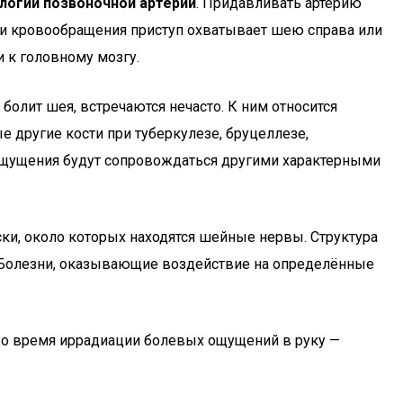
логии позвоночной артерии
. Придавливать артерию
ии кровообращения приступ охватывает шею справа или
и к головному мозгу.
 болит шея, встречаются нечасто. К ним относится
е другие кости при туберкулезе, бруцеллезе,
ощущения будут сопровождаться другими характерными
ки, около которых находятся шейные нервы. Структура
. Болезни, оказывающие воздействие на определённые
во время иррадиации болевых ощущений в руку —