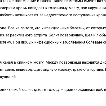
 а также потемнение в глазах. Такие симптомы имеют
пато
артериям кровь попадает к головному мозгу, при нарушен
слабость возникает из-за недостаточного поступления кров
ве. Все из-за того, что инфекционные болезни, от которых
из-за реактивного артрита. Болит позвоночник, шея и любы
систему. При любых инфекционных заболевания болевые 
 канал в спинном мозгу. Между позвонками находятся дис
ы, вены, пищевод, щитовидную железу, трахею и гортань
ощущений.
икалгией, если отдаёт в голову — цервикокраниалгией, 