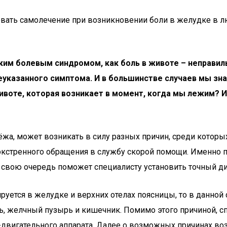
ать самолечение при возникновении боли в желудке в люб
аким болевым синдромом, как боль в животе – неправил
еуказанного симптома. И в большинстве случаев мы зн
воте, которая возникает в момент, когда мы лежим? И
жа, может возникать в силу разных причин, среди которых 
экстренного обращения в службу скорой помощи. Именно 
в свою очередь поможет специалисту установить точный ди
рируется в желудке и верхних отелах поясницы, то в данно
ень, желчный пузырь и кишечник. Помимо этого причиной,
о-двигательного аппарата. Далее о возможных причинах 