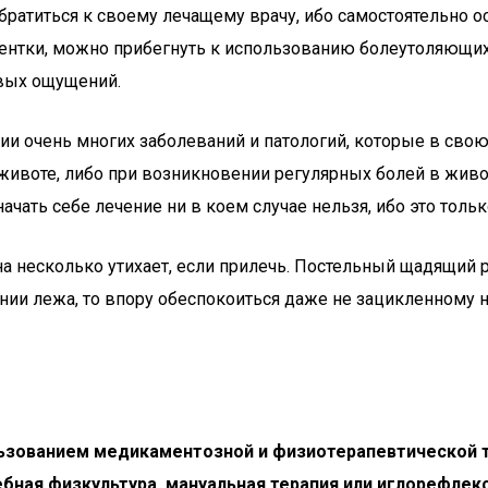
титься к своему лечащему врачу, ибо самостоятельно ост
иентки, можно прибегнуть к использованию болеутоляющих
евых ощущений.
чии очень многих заболеваний и патологий, которые в св
животе, либо при возникновении регулярных болей в живо
ачать себе лечение ни в коем случае нельзя, ибо это толь
 она несколько утихает, если прилечь. Постельный щадящи
ении лежа, то впору обеспокоиться даже не зацикленному 
льзованием медикаментозной и физиотерапевтической т
бная физкультура, мануальная терапия или иглорефлек