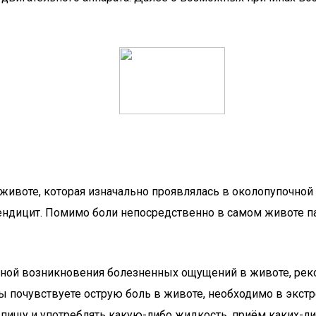
животе, которая изначально проявлялась в околопупочной о
ппендицит. Помимо боли непосредственно в самом животе п
чиной возникновения болезненных ощущений в животе, реко
вы почувствуете острую боль в животе, необходимо в экс
 пищу и употреблять какую-либо жидкость, приём каких-л