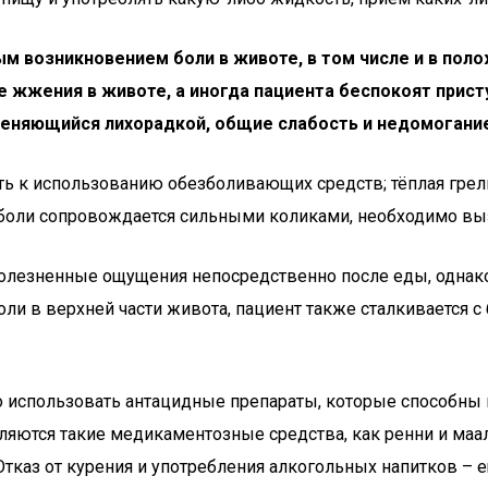
ым возникновением боли в животе, в том числе и в по
 жжения в животе, а иногда пациента беспокоят прист
меняющийся лихорадкой, общие слабость и недомогани
ть к использованию обезболивающих средств; тёплая грелк
п боли сопровождается сильными коликами, необходимо вы
болезненные ощущения непосредственно после еды, однако
ли в верхней части живота, пациент также сталкивается с 
мо использовать антацидные препараты, которые способны
ются такие медикаментозные средства, как ренни и маал
Отказ от курения и употребления алкогольных напитков – 