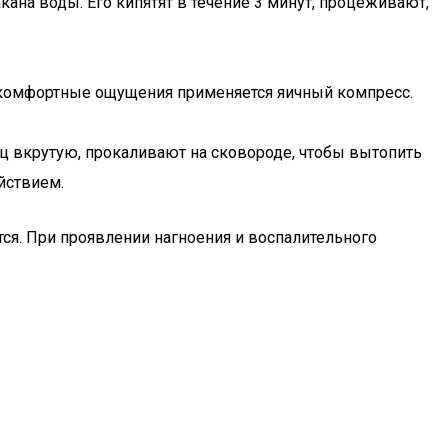
кана воды. Его кипятят в течение 3 минут, процеживают,
искомфортные ощущения применяется яичный компресс.
иц вкрутую, прокаливают на сковороде, чтобы вытопить
йствием.
ся. При проявлении нагноения и воспалительного