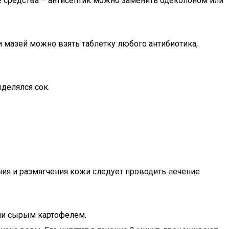
е средства – антисептик можно заменить одеколоном или
и мазей можно взять таблетку любого антибиотика,
делялся сок.
ения и размягчения кожи следует проводить лечение
или сырым картофелем.