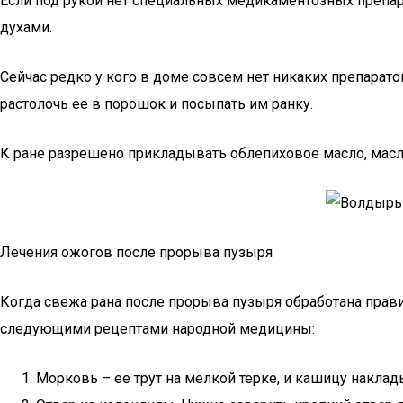
Если под рукой нет специальных медикаментозных препар
духами.
Сейчас редко у кого в доме совсем нет никаких препарат
растолочь ее в порошок и посыпать им ранку.
К ране разрешено прикладывать облепиховое масло, масло
Лечения ожогов после прорыва пузыря
Когда свежа рана после прорыва пузыря обработана прави
следующими рецептами народной медицины:
Морковь – ее трут на мелкой терке, и кашицу накл