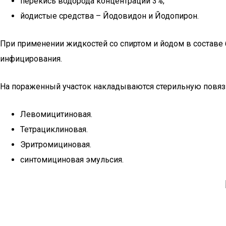
перекись водорода концентрации 3%;
йодистые средства – Йодовидон и Йодопирон.
При применении жидкостей со спиртом и йодом в составе
инфицирования.
На пораженный участок накладываются стерильную повязк
Левомицитиновая.
Тетрациклиновая.
Эритромициновая.
синтомициновая эмульсия.