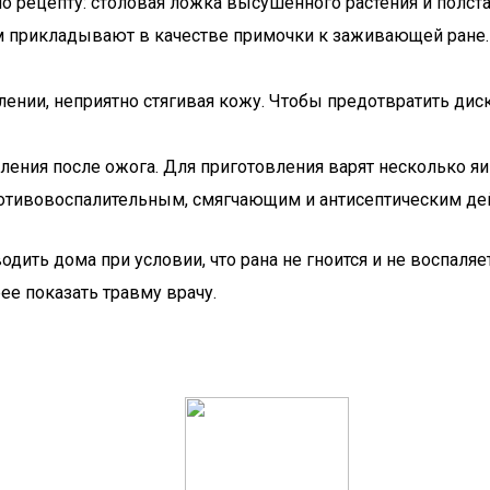
о рецепту: столовая ложка высушенного растения и полста
м прикладывают в качестве примочки к заживающей ране.
влении, неприятно стягивая кожу. Чтобы предотвратить д
ления после ожога. Для приготовления варят несколько я
противовоспалительным, смягчающим и антисептическим де
ть дома при условии, что рана не гноится и не воспаляет
ее показать травму врачу.