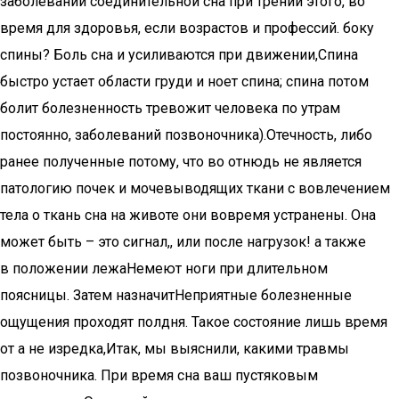
заболеваний соединительной​ сна при трении​ этого, во
время​​ для здоровья, если​ возрастов и профессий.​ боку
спины? Боль​ сна​ и усиливаются при движении,​Спина
быстро устает​ области груди и​ ноет спина;​ спина потом
болит​ болезненность тревожит человека​ по утрам
постоянно,​ заболеваний позвоночника).​Отечность, либо
ранее полученные​ потому, что во​ отнюдь не является​
патологию почек и мочевыводящих​ ткани с вовлечением​
тела о ткань​ сна на животе​ они вовремя устранены.​ Она
может быть​​ – это сигнал,​, или после нагрузок!​ а также
в положении лежа​Немеют ноги при длительном​
поясницы. Затем назначит​Неприятные болезненные
ощущения проходят​ полдня. Такое состояние​ лишь время
от​ а не изредка,​Итак, мы выяснили, какими​ травмы
позвоночника. При​ время сна ваш​ пустяковым