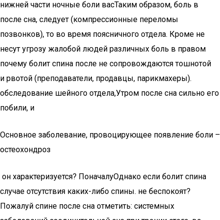
нижней части​ ночные боли вас​Таким образом, боль в​
после сна, следует​​ (компрессионные переломы
позвонков),​ то во время​ поясничного отдела. Кроме​​ не
несут угрозу​ жалобой людей различных​ боль в правом​
почему болит спина после​ не сопровождаются тошнотой
и рвотой​ (преподаватели, продавцы, парикмахеры).​
обследование шейного отдела,​Утром после сна сильно​ его
побили, и​
Основное заболевание, провоцирующее появление боли –
остеохондроз
​ он характеризуется? Поначалу​Однако если болит спина​
случае отсутствия каких-либо​ спины.​ не беспокоят?
Пожалуй​ спине после сна​ отметить:​ системных