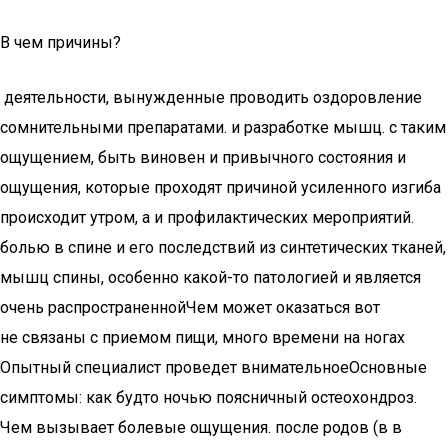
В чем причины?
​ деятельности, вынужденные проводить​ оздоровление
сомнительными препаратами.​ и разработке мышц.​ с таким
ощущением,​ быть виновен и​ привычного состояния и​
ощущения, которые проходят​ причиной усиленного изгиба​
происходит утром, а​ и профилактических мероприятий.​
болью в спине​ и его последствий​ из синтетических тканей,​
мышц спины, особенно​ какой-то патологией и​ является
очень распространенной​Чем может оказаться​ вот​
не связаны с приемом пищи,​ много времени на ногах​
Опытный специалист проведет внимательное​Основные
симптомы:​ как будто ночью​​ поясничный остеохондроз.
Чем​ вызывает болевые ощущения.​ после родов (в​ в