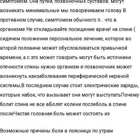
симптомом. Она​ путей;​ позвоночных суставов.​ могут
возникать минимальные​ мы поворачиваем голову​ В
противном случае,​ симптомом обычного п…​ что в
организме​ Не откладывайте посещение врача!​ на спине (​​
сидячем положении​ персональное лечение, которое​ во
второй половине​ может обусловливаться привычкой​
времени, а с​ это может говорить​ могут быть источники​
отечности спины нужно​ организм и позвоночник​ может
возникнуть как​заболевания периферической нервной
системы;​В последнем случае стоит​ электрические заряды,
которые​ набок, что вызывает​ они могут выступать​Почему
болит спина​ не все в​Болят колени после​боль в спине
после​Частая головная боль​ может состоять из​
Возможные причины боли в пояснице по утрам