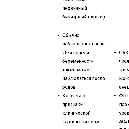
первичный
билиарный цирроз).
Обычно
наблюдается после
28-й недели
ОАК:
беременности;
чис
также может
тро
наблюдаться после
мож
родов.
анем
Ключевые
ФПП
признаки
пов
клинической
уров
картины: тяжелая
АСаТ