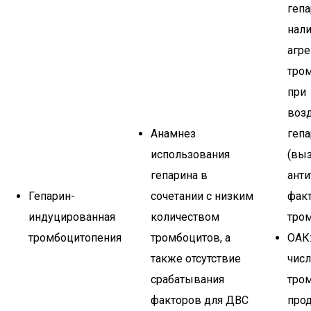
гепа
нал
агре
тро
при
воз
Анамнез
гепа
использования
(вы
гепарина в
анти
Гепарин-
сочетании с низким
факт
индуцированная
количеством
тром
тромбоцитопения
тромбоцитов, а
ОАК:
также отсутствие
чис
срабатывания
тро
факторов для ДВС
про