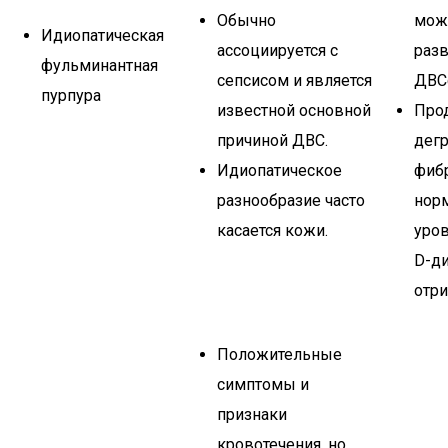
Обычно
мож
Идиопатическая
ассоциируется с
разв
фульминантная
сепсисом и является
ДВС
пурпура
известной основной
Про
причиной ДВС.
дег
Идиопатическое
фибр
разнообразие часто
нор
касается кожи.
уров
D-д
отри
Положительные
симптомы и
признаки
кровотечения, но