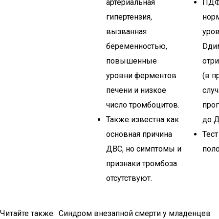
артериальная
ПДФ
гипертензия,
нор
вызванная
уров
беременностью,
Dди
повышенные
отр
уровни ферментов
(в п
печени и низкое
случ
число тромбоцитов.
прог
Также известна как
до Д
основная причина
Тест
ДВС, но симптомы и
пол
признаки тромбоза
отсутствуют.
Читайте также: Синдром внезапной смерти у младенцев