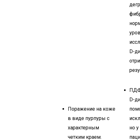
дег
фибр
нор
уров
исс
D-д
отр
резу
ПДФ 
D-д
Поражение на коже
пом
в виде пурпуры с
иск
характерным
но у
четким краем.
пац