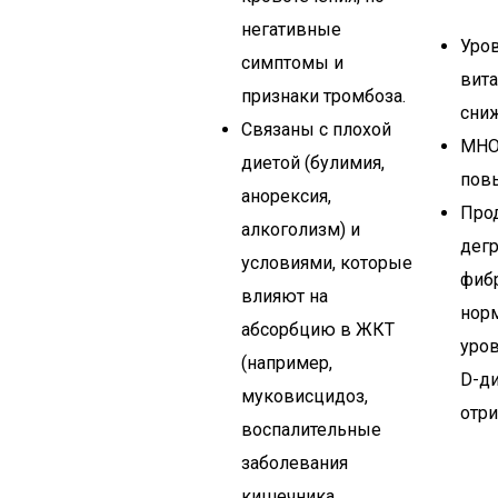
негативные
Уро
симптомы и
вита
признаки тромбоза.
сни
Связаны с плохой
МНО
диетой (булимия,
пов
анорексия,
Про
алкоголизм) и
дег
условиями, которые
фибр
влияют на
нор
абсорбцию в ЖКТ
уров
(например,
D-д
муковисцидоз,
отри
воспалительные
заболевания
кишечника,