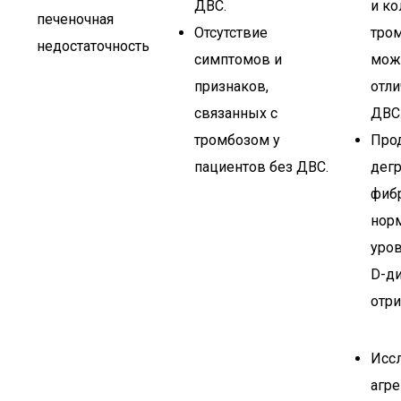
ДВС.
и ко
печеночная
Отсутствие
тро
недостаточность
симптомов и
мож
признаков,
отли
связанных с
ДВС
тромбозом у
Про
пациентов без ДВС.
дег
фибр
нор
уров
D-д
отри
Исс
агре