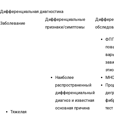
Дифференциальная диагностика
Дифференциальные
Диффере
Заболевание
признаки/симптомы
обследов
ФПП
пов
вар
зави
этио
Наиболее
МНО 
распространенный
Про
дифференциальный
дег
диагноз и известная
фибр
основная причина
тест
Тяжелая