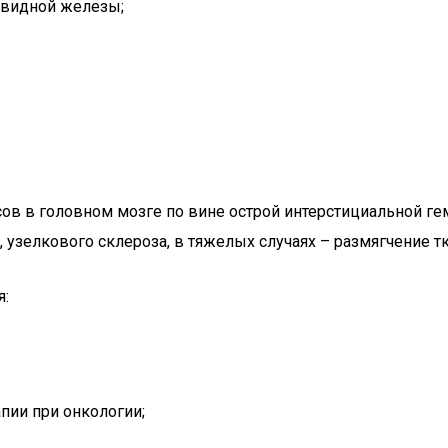
овидной железы;
 в головном мозге по вине острой интерстициальной гем
узелкового склероза, в тяжелых случаях – размягчение тк
я:
пии при онкологии;