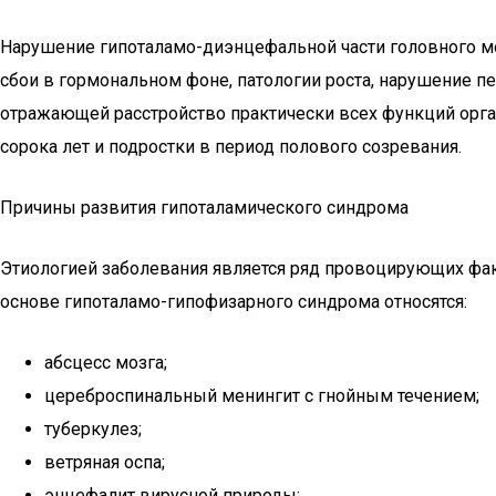
Нарушение гипоталамо-диэнцефальной части головного мо
сбои в гормональном фоне, патологии роста, нарушение п
отражающей расстройство практически всех функций орг
сорока лет и подростки в период полового созревания.
Причины развития гипоталамического синдрома
Этиологией заболевания является ряд провоцирующих фак
основе гипоталамо-гипофизарного синдрома относятся:
абсцесс мозга;
цереброспинальный менингит с гнойным течением;
туберкулез;
ветряная оспа;
энцефалит вирусной природы;