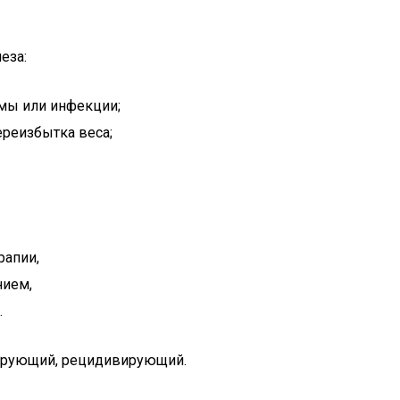
еза:
мы или инфекции;
реизбытка веса;
рапии,
нием,
.
сирующий, рецидивирующий.