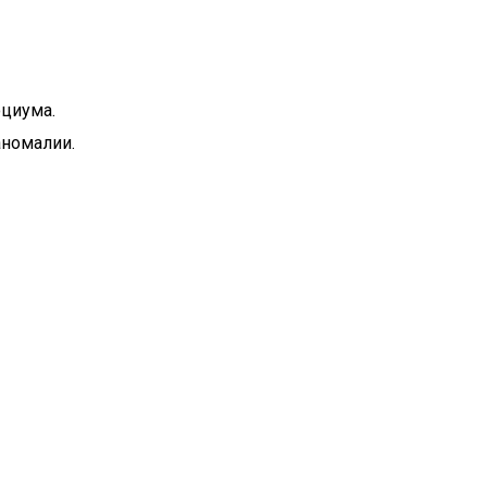
циума.
аномалии.