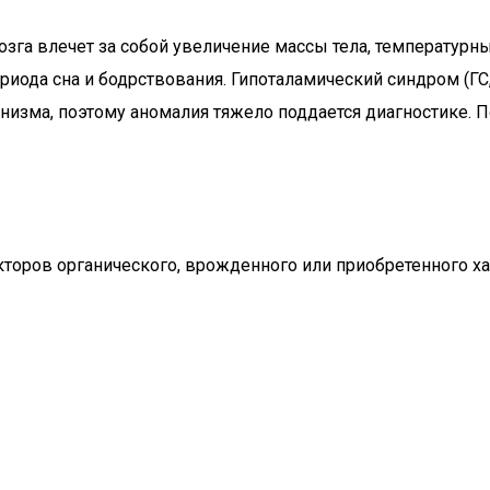
зга влечет за собой увеличение массы тела, температурн
ериода сна и бодрствования. Гипоталамический синдром (Г
анизма, поэтому аномалия тяжело поддается диагностике
торов органического, врожденного или приобретенного х