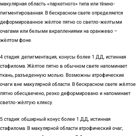
макулярная область «паркетного» типа или тѐмно-
пигментированная. В бескрасном свете определяется
деформированное жѐлтое пятно со светло-желтыми
очагами или белыми вкраплениями на оранжево –
жѐлтом фоне.
4 стадия: депигментация, конусы более 1 ДД, истинная
стафилома. Жѐлтое пятно в обычном свете напоминает
ткань, разъеденную молью. Возможны атрофические
очаги вне макулярной области. В бескрасном свете жѐлтое
пятно обесцвечено, резко деформировано и напоминает
светло-жѐлтую кляксу.
5 стадия: обширный конус более 1 ДД, истинная
стафилома. В макулярной области атрофический очаг,