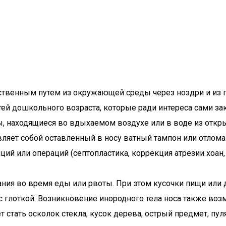
твенным путем из окружающей среды через ноздри и из г
тей дошкольного возраста, которые ради интереса сами з
, находящиеся во вдыхаемом воздухе или в воде из откры
вляет собой оставленный в носу ватный тампон или отлом
ий или операций (септопластика, коррекция атрезии хоан,
я во время еды или рвоты. При этом кусочки пищи или др
с глоткой. Возникновение инородного тела носа также во
 стать осколок стекла, кусок дерева, острый предмет, пу