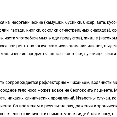
а: неорганические (камушки, бусинки, бисер, вата, кусоч
олки, гвозди, кнопки, осколки огнестрельных снарядов), о
в, части употребляемых в еду продуктов), живые (насекомы
 носа при рентгенологическом исследовании или нет, выд
таллические предметы, стекло, косточки, пуговицы, части
ь сопровождается рефлекторным чиханьем, водянистыми 
ородное тело носа может вовсе не беспокоить пациента. 
вать никаких клинических проявлений. Известны случаи, 
иента. Со временем в результате раздражения и хрониче
появлению клинических симптомов в виде боли в носу, сли