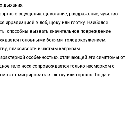
о дыхания.
мфортные ощущения: щекотание, раздражение, чувство
я иррадиацией в лоб, щеку или глотку. Наиболее
меты способны вызвать значительное повреждение
овождается головными болями, головокружением.
ву, плаксивости и частым капризам.
 Характерной особенностью, отличающей эти симптомы от
родное тело носа сопровождается только насморком с
может мигрировать в глотку или гортань. Тогда в