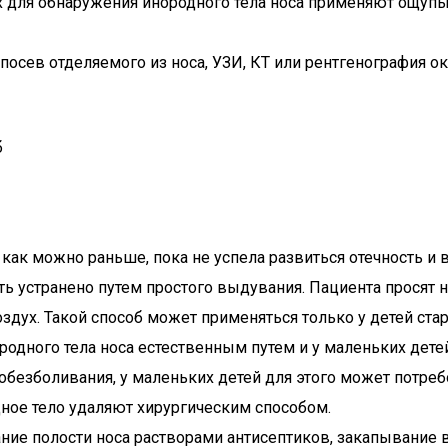
ях для обнаружения инородного тела носа применяют ощуп
сев отделяемого из носа, УЗИ, КТ или рентгенография ок
б
к можно раньше, пока не успела развиться отечность и в
ь устранено путем простого выдувания. Пациента просят н
ух. Такой способ может применяться только у детей стар
ного тела носа естественным путем и у маленьких детей
безболивания, у маленьких детей для этого может потребо
ное тело удаляют хирургическим способом.
 полости носа растворами антисептиков, закапывание в