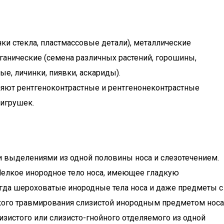
ки стекла, пластмассовые детали), металлические
рганические (семена различных растений, горошины,
е, личинки, пиявки, аскариды).
еляют рентгеноконтрастные и рентгенонеконтрастные
 игрушек.
выделениями из одной половины носа и слезотечением.
Мелкое инородное тело носа, имеющее гладкую
когда шероховатые инородные тела носа и даже предметы с
ского травмирования слизистой инородным предметом носа
зистого или слизисто-гнойного отделяемого из одной