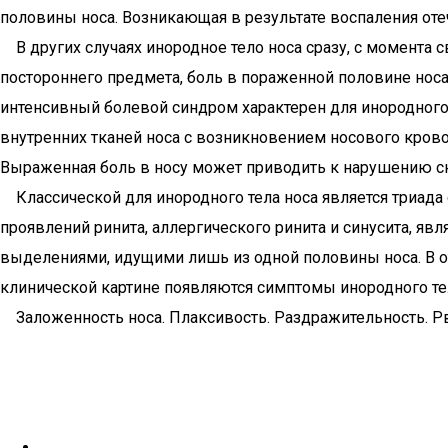
половины носа. Возникающая в результате воспаления оте
В других случаях инородное тело носа сразу, с момента 
постороннего предмета, боль в пораженной половине носа
интенсивный болевой синдром характерен для инородного
внутренних тканей носа с возникновением носового кров
Выраженная боль в носу может приводить к нарушению сна
Классической для инородного тела носа является триада 
проявлений ринита, аллергического ринита и синусита, яв
выделениями, идущими лишь из одной половины носа. В от
клинической картине появляются симптомы инородного тела
Заложенность носа. Плаксивость. Раздражительность. Рв