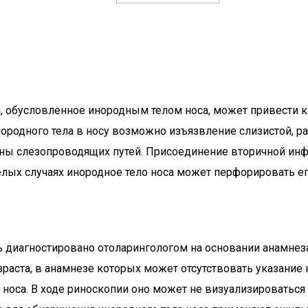
 обусловленное инородным телом носа, может привести 
ородного тела в носу возможно изъязвление слизистой, р
оны слезопроводящих путей. Присоединение вторичной инф
елых случаях инородное тело носа может перфорировать ег
иагностировано отоларингологом на основании анамнеза, 
аста, в анамнезе которых может отсутствовать указание н
носа. В ходе риноскопии оно может не визуализироваться