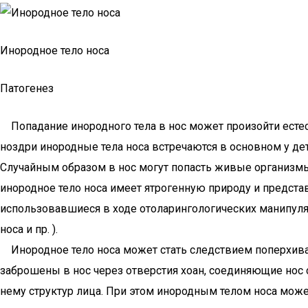
Инородное тело носа
Патогенез
Попадание инородного тела в нос может произойти естес
ноздри инородные тела носа встречаются в основном у де
Случайным образом в нос могут попасть живые организмы
инородное тело носа имеет ятрогенную природу и предста
использовавшиеся в ходе отоларингологических манипуляц
носа и пр. ).
Инородное тело носа может стать следствием поперхивани
заброшены в нос через отверстия хоан, соединяющие нос 
нему структур лица. При этом инородным телом носа может