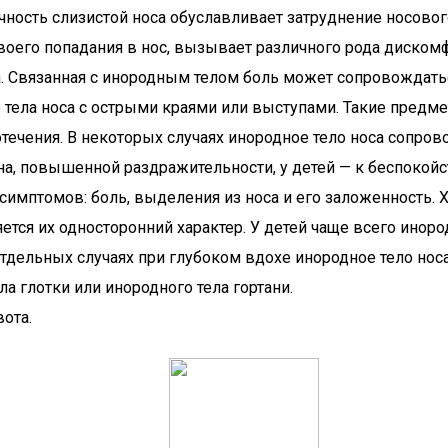
чность слизистой носа обуславливает затруднение носовог
своего попадания в нос, вызывает различного рода диско
. Связанная с инородным телом боль может сопровождатьс
 тела носа с острыми краями или выступами. Такие пред
отечения. В некоторых случаях инородное тело носа сопр
, повышенной раздражительности, у детей — к беспокойст
симптомов: боль, выделения из носа и его заложенность.
ляется их односторонний характер. У детей чаще всего ино
дельных случаях при глубоком вдохе инородное тело носа 
 глотки или инородного тела гортани.
ота.