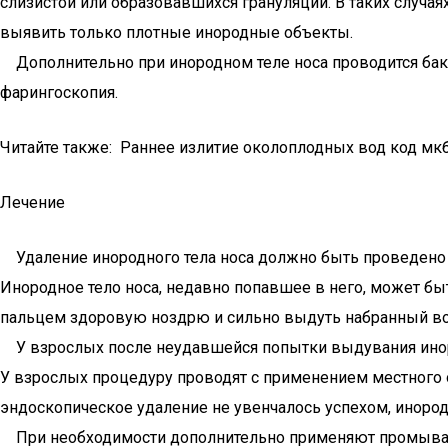
слизистой или образовавшихся грануляций. В таких случа
выявить только плотные инородные объекты.
Дополнительно при инородном теле носа проводится бакпо
фарингоскопия.
Читайте также: Раннее излитие околоплодных вод код мк
Лечение
Удаление инородного тела носа должно быть проведено ка
Инородное тело носа, недавно попавшее в него, может быт
пальцем здоровую ноздрю и сильно выдуть набранный возд
У взрослых после неудавшейся попытки выдувания инород
У взрослых процедуру проводят с применением местного о
эндоскопическое удаление не увенчалось успехом, инород
При необходимости дополнительно применяют промывание