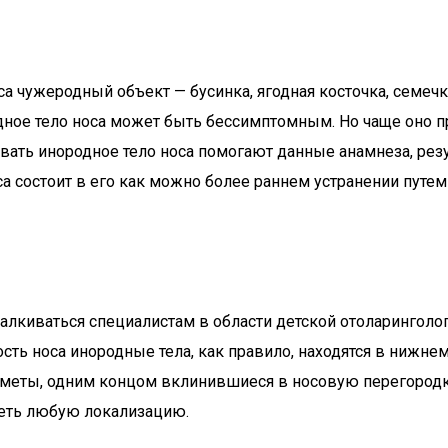
а чужеродный объект — бусинка, ягодная косточка, семечк
одное тело носа может быть бессимптомным. Но чаще оно 
ать инородное тело носа помогают данные анамнеза, резу
са состоит в его как можно более раннем устранении путе
киваться специалистам в области детской отоларингологии
ть носа инородные тела, как правило, находятся в нижнем
меты, одним концом вклинившиеся в носовую перегородк
меть любую локализацию.