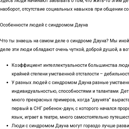
Здесь люди начинают забывать о том, что жить-то этим де
наоборот, отсутствие социальных навыков при общении 
Особенности людей с синдромом Дауна
Что ты знаешь на самом деле о синдроме Дауна? Мы иной 
деле эти люди обладают очень чуткой, доброй душой, а вот
Коэффициент интеллектуальности большинства людей 
крайней степени умственной отсталости – дебильност
У разных людей с синдромом Дауна разные умственн
индивидуальностью, способностями и талантами. Дет
много прекрасных примеров, когда “даунята” вырас
первый в СНГ ребенок-даун, с которого начался прор
язык, играет в театре, много самостоятельно путешес
Люди с синдромом Дауна могут гораздо лучше разви