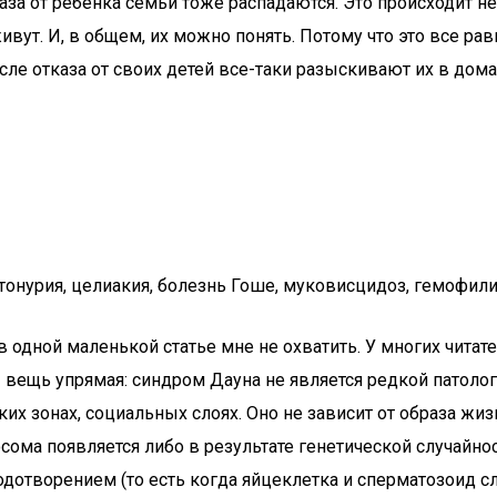
тказа от ребенка семьи тоже распадаются. Это происходит н
ивут. И, в общем, их можно понять. Потому что это все ра
сле отказа от своих детей все-таки разыскивают их в дома
тонурия, целиакия, болезнь Гоше, муковисцидоз, гемофил
 одной маленькой статье мне не охватить. У многих читате
 – вещь упрямая: синдром Дауна не является редкой патоло
их зонах, социальных слоях. Оно не зависит от образа жиз
ма появляется либо в результате генетической случайнос
одотворением (то есть когда яйцеклетка и сперматозоид с