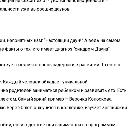
ляция не спасет их от чувства неполноценности –
альности уже выросших даунов.
й, неприятных нам: “Настоящий даун!” А ведь на самом
ые факты о тех, кто имеет диагноз “синдром Дауна”.
твует средняя степень задержки в развитии. То есть о
е. Каждый человек обладает уникальной
ие родителей заниматься ребенком и развивать его. Есть
лектом. Самый яркий пример – Верочка Колоскова,
с Вере 20 лет, она учится в колледже, изучает английский
юбви, если в детстве они занимаются по программам