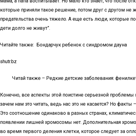
мама, а папа воспитывает. Но мало кто знает, что после о
которые приняли такое решение, потом друг с другом не ж
предательства очень тяжело. А еще есть люди, которые по
дети долго не живут”.
Читайте также: Бондарчук ребенок с синдромом дауна
shutr.bz
Читай также – Редкие детские заболевания: фенилке
Конечно, все аспекты этой поистине серьезной проблемы в
зачем нам это читать, ведь нас это не касается? Но факты
Это соотношение одинаково в разных странах, климатическ
появлении лишней хромосомы нет. Дополнительная хромосо
во время первого деления клетки, которое следует за опл