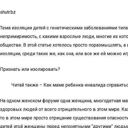
shutr.bz
Тема изоляции детей с генетическими заболеваниями типа
непримиримость, с какими взрослые люди, многие из кото
обществе. В этой статье хотелось просто поразмышлять, а
изоляции, среди таких же, как она, или все же ей можно 
Признать или изолировать?
Читай также – Как маме ребенка-инвалида справитьс
На одном женском форуме одна женщина, многодетная мать
здоровых людей от всего отрицательного в этом мире. Ка
то в этом мире просто отрицание существования опасности?
детей этой женщины перед непонятными “другими” людьми –