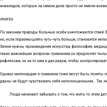
инвалидов, которые на самом деле просто не имели возмо
shutr.bz
По законам природы больные особи уничтожаются стаей.
но, если поразмышлять чуть-чуть больше, становится неп
Зачем нужны произведения искусства, философия, медицин
таких важнейших вопросах гуманизма он предпочтет польз
рефлексам, но на то нам и дан разум, чтобы контролировать
Однако милосердие и гуманизм тоже могут быть поняты по-
дауны не будут чувствовать себя неполноценными… Так ли
Люди начинают забывать о том, что жить-то этим де