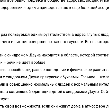
тям все равно придется в обществе здоровых людей. И изо
со здоровыми людьми приведет лишь к еще большей асоци
раз пользуемся едким ругательством в адрес глупых люде
 чего в них нет совершенно, так это глупости. Вот некотор
с синдромом Дауна находится в области, которой соответс
и – речи не идет вообще.
ые способности, разное поведение и физическое развити
и с синдромом Дауна прекрасно обучаемы. Главное – желан
тали в совершенно нормальных людей с нормальным интел
ыв в социальной адаптации детей с синдромом Дауна. Сейча
твует.
ть свои возможности, если они живут дома в атмосфере л