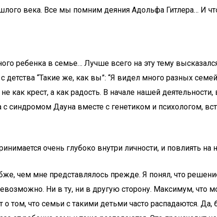
прошлого века. Все мы помним деяния Адольфа Гитлера… И
ьного ребенка в семье… Лучше всего на эту тему высказалс
детства “Такие же, как вы”: “Я видел много разных семей 
 не как крест, а как радость. В начале нашей деятельности,
с синдромом Дауна вместе с генетиком и психологом, вст
ринимается очень глубоко внутри личности, и повлиять на
убже, чем мне представлялось прежде. Я понял, что решени
невозможно. Ни в ту, ни в другую сторону. Максимум, что 
о том, что семьи с такими детьми часто распадаются. Да, б