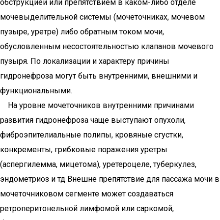
обструкцией или препятствием в каком-либо отделе
мочевыделительной системы (мочеточниках, мочевом
пузыре, уретре) либо обратным током мочи,
обусловленным несостоятельностью клапанов мочевого
пузыря. По локализации и характеру причины
гидронефроза могут быть внутренними, внешними и
функциональными.
На уровне мочеточников внутренними причинами
развития гидронефроза чаще выступают опухоли,
фиброэпителиальные полипы, кровяные сгустки,
конкременты, грибковые поражения уретры
(аспергилемма, мицетома), уретероцеле, туберкулез,
эндометриоз и тд Внешне препятствие для пассажа мочи в
мочеточниковом сегменте может создаваться
ретроперитонельной лимфомой или саркомой,