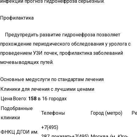
инфекции прогноз гидронефроза серьезный.
Профилактика
Предупредить развитие гидронефроза позволяет
прохождение периодического обследования у уролога с
проведением УЗИ почек, профилактика заболеваний
мочевыводящих путей.
Основные медуслуги по стандартам лечения
Клиники для лечения с лучшими ценами
Цена
Всего:
158
в 16 городах
Подобранные
Телефоны
Город (метро)
Ре
клиники
+7(495)
ФНКЦ ДГОИ им.
287..показать+7(495)
Москва
(м. Юго-