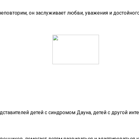
еповторим, он заслуживает любви, уважения и достойного
дставителей детей с синдромом Дауна, детей с другой инт
венников, помогает детям развиваться и адаптироваться к