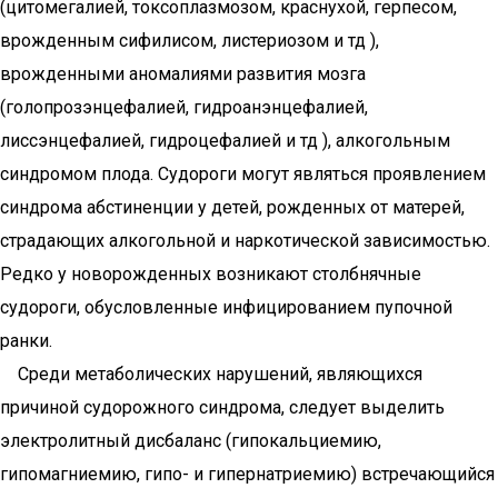
(цитомегалией, токсоплазмозом, краснухой, герпесом,
врожденным сифилисом, листериозом и тд ),
врожденными аномалиями развития мозга
(голопрозэнцефалией, гидроанэнцефалией,
лиссэнцефалией, гидроцефалией и тд ), алкогольным
синдромом плода. Судороги могут являться проявлением
синдрома абстиненции у детей, рожденных от матерей,
страдающих алкогольной и наркотической зависимостью.
Редко у новорожденных возникают столбнячные
судороги, обусловленные инфицированием пупочной
ранки.
Среди метаболических нарушений, являющихся
причиной судорожного синдрома, следует выделить
электролитный дисбаланс (гипокальциемию,
гипомагниемию, гипо- и гипернатриемию) встречающийся