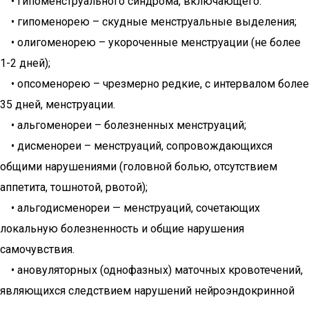
• гипоменструального синдрома, включающего:
• гипоменорею – скудные менструальные выделения;
• олигоменорею – укороченные менструации (не более
1-2 дней);
• опсоменорею – чрезмерно редкие, с интервалом более
35 дней, менструации.
• альгоменореи – болезненных менструаций;
• дисменореи – менструаций, сопровождающихся
общими нарушениями (головной болью, отсутствием
аппетита, тошнотой, рвотой);
• альгодисменореи — менструаций, сочетающих
локальную болезненность и общие нарушения
самочувствия.
• ановуляторных (однофазных) маточных кровотечений,
являющихся следствием нарушений нейроэндокринной