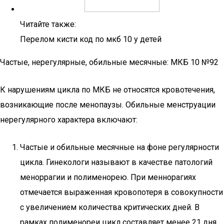
Читайте также:
Перелом кисти код по мкб 10 у детей
Частые, нерегулярные, обильные месячные: МКБ 10 №92
К нарушениям цикла по МКБ не относятся кровотечения,
возникающие после менопаузы. Обильные менструации
нерегулярного характера включают:
Частые и обильные месячные на фоне регулярности
цикла. Гинекологи называют в качестве патологий
меноррагии и полименорею. При меннорагиях
отмечается выраженная кровопотеря в совокупности
с увеличением количества критических дней. В
рамках полименореи цикл составляет менее 21 дня.