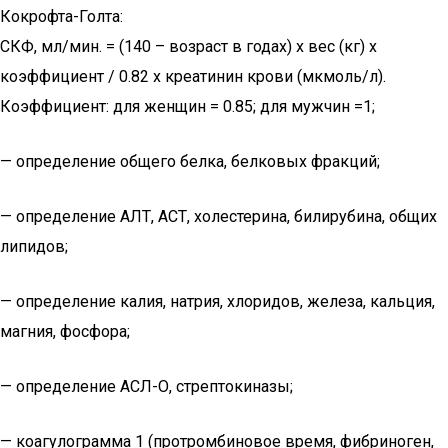
Кокрофта-Голта:
СКФ, мл/мин. = (140 – возраст в годах) х вес (кг) х
коэффициент / 0.82 х креатинин крови (мкмоль/л).
Коэффициент: для женщин = 0.85; для мужчин =1;
— определение общего белка, белковых фракций;
— определение АЛТ, АСТ, холестерина, билирубина, общих
липидов;
— определение калия, натрия, хлоридов, железа, кальция,
магния, фосфора;
— определение АСЛ-О, стрептокиназы;
— коагулограмма 1 (протромбиновое время, фибриноген,