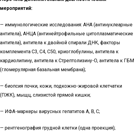
мероприятий:
— иммунологические исследования: АНА (антинуклеарные
антитела), АНЦА (антинейтрофильные цитоплазматические
антитела), антитела к двойной спирали ДНК, факторы
комплемента С3, С4, С50, криоглобулины, антитела к
кардиолипину, антитела к Стрептолизину-О, антитела к ГБМ
(гломерулярная базальная мембрана);
— биопсия почки, кожи, подкожно-жировой клетчатки
(ПЖК), мыщц, слизистой прямой кишки;
— ИФА-маркеры вирусных гепатитов А, В, С;
— рентгенография грудной клетки (одна проекция);