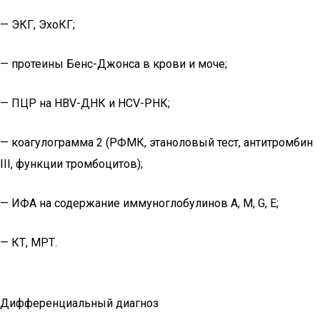
— ЭКГ, ЭхоКГ;
— протеины Бенс-Джонса в крови и моче;
— ПЦР на HBV-ДНК и HCV-РНК;
— коагулограмма 2 (РФМК, этаноловый тест, антитромбин
III, функции тромбоцитов);
— ИФА на содержание иммуноглобулинов А, М, G, E;
— КТ, МРТ.
Дифференциальный диагноз