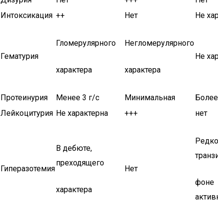
Интоксикация
++
Нет
Не ха
Гломерулярного
Негломерулярного
Гематурия
Не ха
характера
характера
Протеинурия
Менее 3 г/с
Минимальная
Более 
Лейкоцитурия
Не характерна
+++
нет
Редко
В дебюте,
транз
преходящего
Гиперазотемия
Нет
фоне
характера
актив