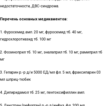
недостаточности, ДВС-синдрома.
Перечень основных медикаментов:
1. Фуросемид амп. 20 мг, фуросемид тб. 40 мг,
гидрохлоротиазид тб. 100 мг
2. Фозиноприл тб. 10 мг, эналаприл тб. 10 мг, рамиприл тб
мг
3. Гепарин р.-р д/и 5000 ЕД/мл фл. 5 мл, фраксипарин 03
мл шприц-тюбик
4. Дипиридамол тб. 25 мг, пентоксифиллин амп.
5. Декстран (рефортан) р.-р д/инфуз. фл. 200 мл