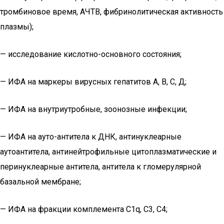
тромбиновое время, АЧТВ, фибринолитическая активность
плазмы);
— исследование кислотно-основного состояния;
— ИФА на маркеры вирусных гепатитов А, В, С, Д;
— ИФА на внутриутробные, зоонозные инфекции;
— ИФА на ауто-антитела к ДНК, антинуклеарные
аутоантитела, антинейтрофильные цитоплазматические и
перинуклеарные антитела, антитела к гломерулярной
базальной мембране;
— ИФА на фракции комплемента С1q, С3, С4;