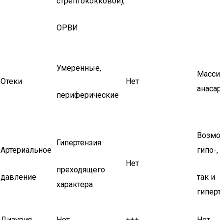
стрептококковой),
ОРВИ
Умеренные,
Масси
Отеки
Нет
анаса
периферические
Возм
Гипертензия
Артериальное
гипо-,
Нет
преходящего
давление
так и
характера
гипер
Дизурия
Нет
+++
Нет