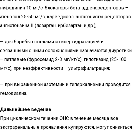
нифедипин 10 мг/с, блокаторы бета-адренорецепторов –
атенолол 25-50 мг/с, карведилол, антагонисты рецепторов
ангиотензина II (лозартан, ирбезартан и др.);
— для борьбы с отеками и гипергидратацией и
связанными с ними осложнениями назначаются диуретики
– петлевые (фуросемид 2-3 мг/кг/с), гипотиазид (25-100
мг/с), при неэффективности – ультрафильтрация;
— при выраженной азотемии и гиперкалиемии проводится
гемодиализ.
Дальнейшее ведение
При циклическом течении ОНС в течение месяца все
экстраренальные проявления купируются, могут снизиться