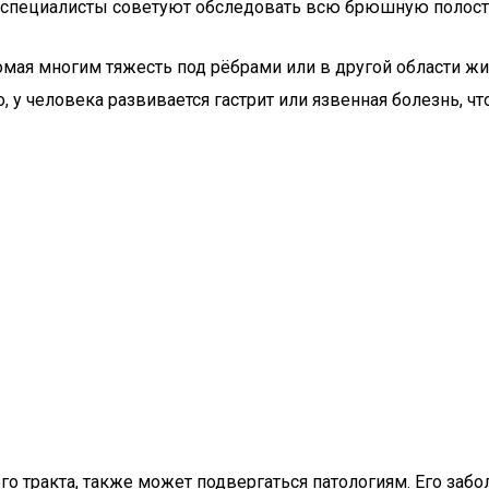
е специалисты советуют обследовать всю брюшную полост
акомая многим тяжесть под рёбрами или в другой области 
 у человека развивается гастрит или язвенная болезнь, ч
тракта, также может подвергаться патологиям. Его заболе