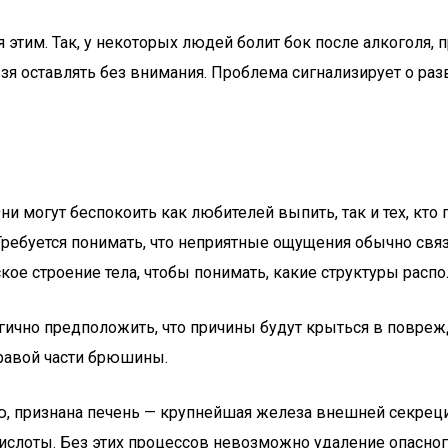
я этим. Так, у некоторых людей болит бок после алкоголя
зя оставлять без внимания. Проблема сигнализирует о ра
ни могут беспокоить как любителей выпить, так и тех, кт
 Требуется понимать, что неприятные ощущения обычно св
ое строение тела, чтобы понимать, какие структуры распо
логично предположить, что причины будут крыться в повре
равой части брюшины.
 признана печень — крупнейшая железа внешней секреци
кислоты. Без этих процессов невозможно удаление опасног