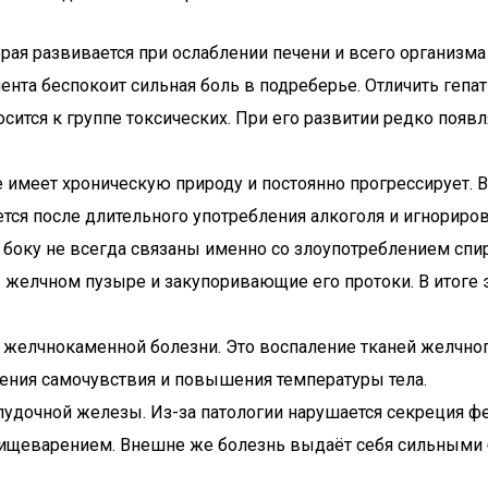
орая развивается при ослаблении печени и всего организма
иента беспокоит сильная боль в подреберье. Отличить гепа
сится к группе токсических. При его развитии редко появ
е имеет хроническую природу и постоянно прогрессирует. 
тся после длительного употребления алкоголя и игнориро
в боку не всегда связаны именно со злоупотреблением с
 желчном пузыре и закупоривающие его протоки. В итоге 
 желчнокаменной болезни. Это воспаление тканей желчног
ения самочувствия и повышения температуры тела.
удочной железы. Из-за патологии нарушается секреция ф
пищеварением. Внешне же болезнь выдаёт себя сильными 