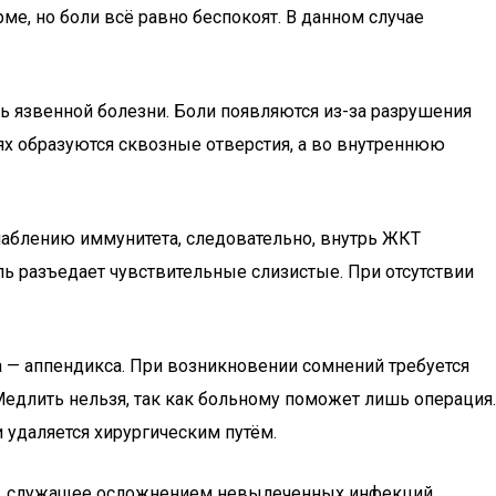
е, но боли всё равно беспокоят. В данном случае
ть язвенной болезни. Боли появляются из-за разрушения
ях образуются сквозные отверстия, а во внутреннюю
аблению иммунитета, следовательно, внутрь ЖКТ
ь разъедает чувствительные слизистые. При отсутствии
а — аппендикса. При возникновении сомнений требуется
 Медлить нельзя, так как больному поможет лишь операция.
удаляется хирургическим путём.
очек, служащее осложнением невылеченных инфекций