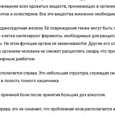
еживании всех ядовитых веществ, проникающих в организ
нтов и холестерина. Все эти вещества жизненно необходи
джелудочная железа. Её повреждения также могут быть пр
ё клетки синтезируют ферменты, необходимые для расщеп
 На этом функции органа не заканчиваются. Другие его 
их организм человека не сможет расщеплять сахара, что 
ахарным диабетом.
полагается справа. Это небольшая структура, служащая с
 в полость тонкого кишечника.
причиной боли после принятия больших доз алкоголя.
ава, это не означает, что проблемная зона располагается