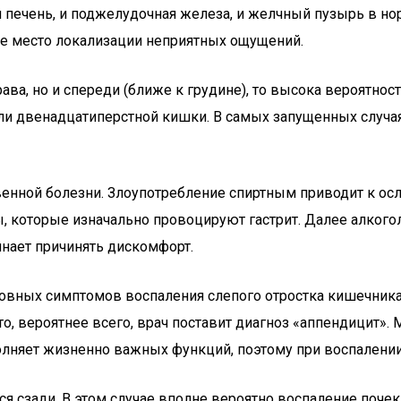
печень, и поджелудочная железа, и желчный пузырь в норм
ое место локализации неприятных ощущений.
ава, но и спереди (ближе к грудине), то высока вероятнос
или двенадцатиперстной кишки. В самых запущенных случа
нной болезни. Злоупотребление спиртным приводит к осл
 которые изначально провоцируют гастрит. Далее алкогол
инает причинять дискомфорт.
сновных симптомов воспаления слепого отростка кишечник
то, вероятнее всего, врач поставит диагноз «аппендицит».
лняет жизненно важных функций, поэтому при воспалении 
ется сзади. В этом случае вполне вероятно воспаление п