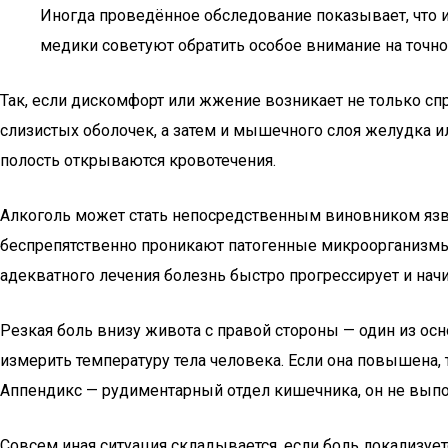
Иногда проведённое обследование показывает, что и 
медики советуют обратить особое внимание на точн
Так, если дискомфорт или жжение возникает не только спр
слизистых оболочек, а затем и мышечного слоя желудка 
полость открываются кровотечения.
Алкоголь может стать непосредственным виновником язве
беспрепятственно проникают патогенные микроорганизмы,
адекватного лечения болезнь быстро прогрессирует и нач
Резкая боль внизу живота с правой стороны — один из о
измерить температуру тела человека. Если она повышена, 
Аппендикс — рудиментарный отдел кишечника, он не выпо
Совсем иная ситуация складывается, если боль локализу