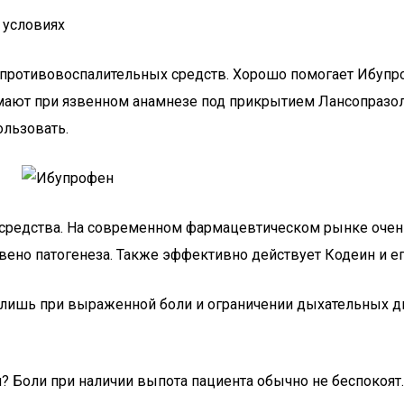
 условиях
противовоспалительных средств. Хорошо помогает Ибупроф
мают при язвенном анамнезе под прикрытием Лансопразола
ользовать.
средства. На современном фармацевтическом рынке очень
вено патогенеза. Также эффективно действует Кодеин и ег
о лишь при выраженной боли и ограничении дыхательных д
я? Боли при наличии выпота пациента обычно не беспоко