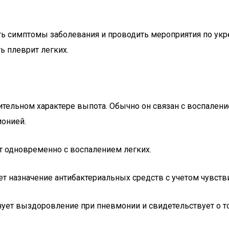
ть симптомы заболевания и проводить мероприятия по ук
ть плеврит легких.
тельном характере выпота. Обычно он связан с воспалени
онией.
т одновременно с воспалением легких.
т назначение антибактериальных средств с учетом чувст
ет выздоровление при пневмонии и свидетельствует о том