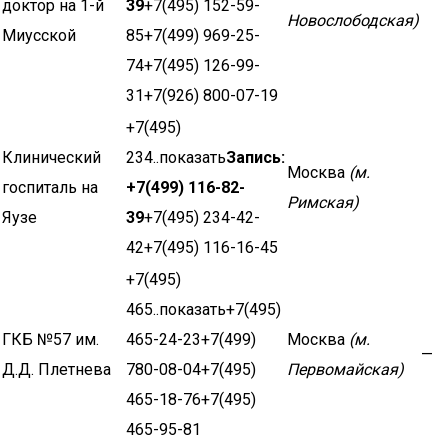
доктор на 1-й
39
+7(495) 152-59-
Новослободская)
Миусской
85+7(499) 969-25-
74+7(495) 126-99-
31+7(926) 800-07-19
+7(495)
Клинический
234..показать
Запись:
Москва
(м.
госпиталь на
+7(499) 116-82-
Римская)
Яузе
39
+7(495) 234-42-
42+7(495) 116-16-45
+7(495)
465..показать+7(495)
ГКБ №57 им.
465-24-23+7(499)
Москва
(м.
—
Д.Д. Плетнева
780-08-04+7(495)
Первомайская)
465-18-76+7(495)
465-95-81