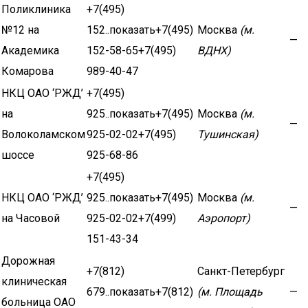
Поликлиника
+7(495)
№12 на
152..показать+7(495)
Москва
(м.
—
Академика
152-58-65+7(495)
ВДНХ)
Комарова
989-40-47
НКЦ ОАО ‘РЖД’
+7(495)
на
925..показать+7(495)
Москва
(м.
—
Волоколамском
925-02-02+7(495)
Тушинская)
шоссе
925-68-86
+7(495)
НКЦ ОАО ‘РЖД’
925..показать+7(495)
Москва
(м.
—
на Часовой
925-02-02+7(499)
Аэропорт)
151-43-34
Дорожная
+7(812)
Санкт-Петербург
клиническая
679..показать+7(812)
(м. Площадь
—
больница ОАО