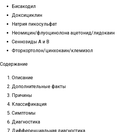
Бисакодил
Доксициклин
Натрия пикосульфат
Неомицин/флуоцинолона ацетонид/лидокаин
Сеннозиды А и B
Фторкортолон/цинхокаин/клемизол
Содержание
Описание
Дополнительные факты
Причины
Классификация
Симптомы
Диагностика
Дифференциальная диагностика