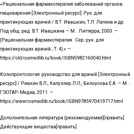
«Рациональная фармакотерапия заболеваний органов
пищеварения [Электронный ресурс]: Рук. для
практикующих врачей / В.Т. Ивашкин, Т.Л. Лапина и др.
Под общ. ред. В.Т. Ивашкина — М. : Литтерра, 2003. —
(Рациональная фармакотерапия : Сер. рук. для
практикующих врачей ; Т. 4).» —
https://old.rosmedlib.ru/book/ISBN5982160040.html
Колопроктология: руководство для врачей [Электронный
ресурс] / Ривкин В.Л., Капуллер Л.Л., Белоусова Е.А. — М. :
ГЭОТАР-Медиа, 2011. —
https://www.rosmedlib.ru/book/ISBN9785970419717.html
Дополнительная литература (рекомендуемая)[править]
Действующие вещества[править]