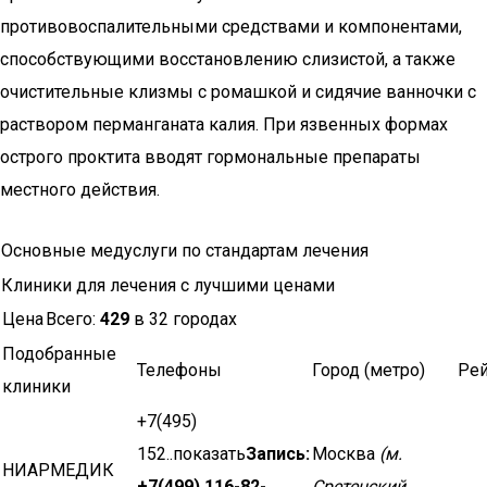
противовоспалительными средствами и компонентами,
способствующими восстановлению слизистой, а также
очистительные клизмы с ромашкой и сидячие ванночки с
раствором перманганата калия. При язвенных формах
острого проктита вводят гормональные препараты
местного действия.
Основные медуслуги по стандартам лечения
Клиники для лечения с лучшими ценами
Цена
Всего:
429
в 32 городах
Подобранные
Телефоны
Город (метро)
Рей
клиники
+7(495)
152..показать
Запись:
Москва
(м.
НИАРМЕДИК
+7(499) 116-82-
Сретенский