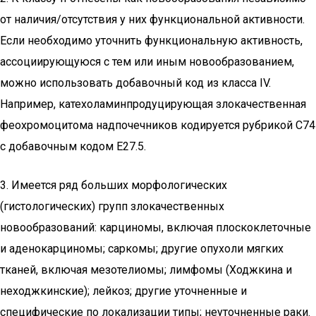
от наличия/отсутствия у них функциональной активности.
Если необходимо уточнить функциональную активность,
ассоциирующуюся с тем или иным новообразованием,
можно использовать добавочный код из класса IV.
Например, катехоламинпродуцирующая злокачественная
феохромоцитома надпочечников кодируется рубрикой C74
с добавочным кодом E27.5.
3. Имеется ряд больших морфологических
(гистологических) групп злокачественных
новообразований: карциномы, включая плоскоклеточные
и аденокарциномы; саркомы; другие опухоли мягких
тканей, включая мезотелиомы; лимфомы (Ходжкина и
неходжкинские); лейкоз; другие уточненные и
специфические по локализации типы; неуточненные раки.