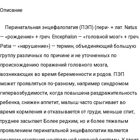
Описание
Перинатальная энцефалопатия (ПЭП) (пери- + лат. Natus
— «рождение» + греч. Encephalon — «головной мозг» + греч.
Patia — «нарушение») — термин, объединяющий большую
группу различных по причине и не уточненных по
происхождению поражений головного мозга,
возникающих во время беременности и родов. ПЭП
может проявляться по-разному, например синдромом
гипервозбудимости, когда повышена раздражительность
ребенка, снижен аппетит, малыш часто срыгивает во
время кормления и отказывается от груди, меньше спит,
труднее засыпает Более редким, но и более тяжелым
проявлением перинатальной энцефалопатии является
синдром угнетения центральной нервной системы. У таких