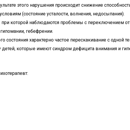
зультате этого нарушения происходит снижение способнос
словиям (состояние усталости, волнения, недосыпания).
, при которой наблюдаются проблемы с переключением от 
гипомании, гебефрении.
того состояния характерно частое перескакивание с одной 
у детей, которые имеют синдром дефицита внимания и гипе
сихотерапевт: