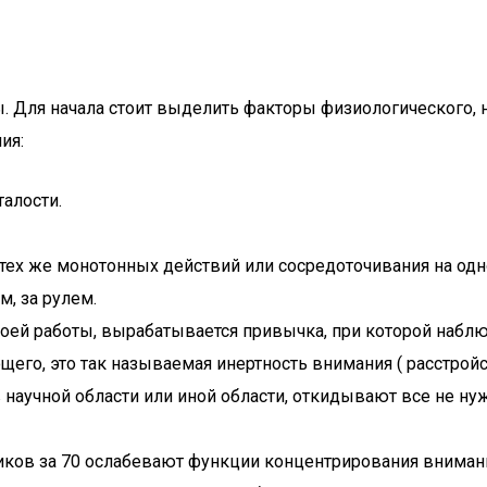
. Для начала стоит выделить факторы физиологического, 
ия:
алости.
 тех же монотонных действий или сосредоточивания на одн
, за рулем.
оей работы, вырабатывается привычка, при которой набл
его, это так называемая инертность внимания ( расстройс
в научной области или иной области, откидывают все не н
риков за 70 ослабевают функции концентрирования внимани