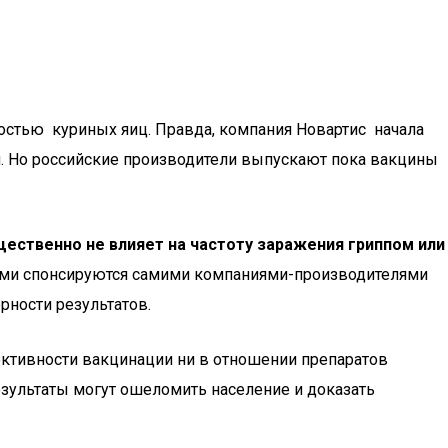
остью куриных яиц. Правда, компания Новартис начала
и. Но российские производители выпускают пока вакцины
щественно не влияет на частоту заражения гриппом или
тами спонсируются самими компаниями-производителями
рности результатов.
ективности вакцинации ни в отношении препаратов
 результаты могут ошеломить население и доказать