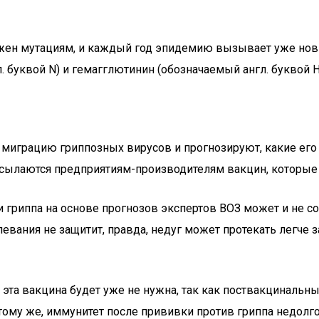
ержен мутациям, и каждый год эпидемию вызывает уже нов
. буквой N) и гемагглютинин (обозначаемый англ. буквой 
 миграцию гриппозных вирусов и прогнозируют, какие ег
сылаются предприятиям-производителям вакцин, которые т
 гриппа на основе прогнозов экспертов ВОЗ может и не с
евания не защитит, правда, недуг может протекать легче 
 эта вакцина будет уже не нужна, так как поствакциналь
 тому же, иммунитет после прививки против гриппа недолг