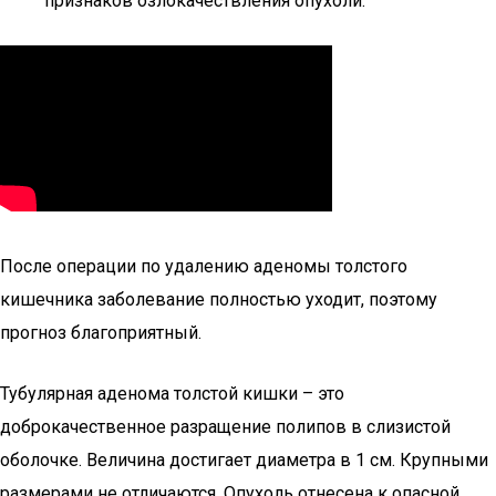
признаков озлокачествления опухоли.
После операции по удалению аденомы толстого
кишечника заболевание полностью уходит, поэтому
прогноз благоприятный.
Тубулярная аденома толстой кишки – это
доброкачественное разращение полипов в слизистой
оболочке. Величина достигает диаметра в 1 см. Крупными
размерами не отличаются. Опухоль отнесена к опасной