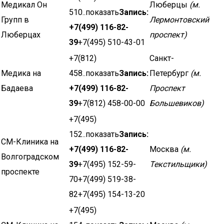
Медикал Он
Люберцы
(м.
510..показать
Запись:
Групп в
Лермонтовский
+7(499) 116-82-
Люберцах
проспект)
39
+7(495) 510-43-01
+7(812)
Санкт-
Медика на
458..показать
Запись:
Петербург
(м.
Бадаева
+7(499) 116-82-
Проспект
39
+7(812) 458-00-00
Большевиков)
+7(495)
152..показать
Запись:
СМ-Клиника на
+7(499) 116-82-
Москва
(м.
Волгоградском
39
+7(495) 152-59-
Текстильщики)
проспекте
70+7(499) 519-38-
82+7(495) 154-13-20
+7(495)