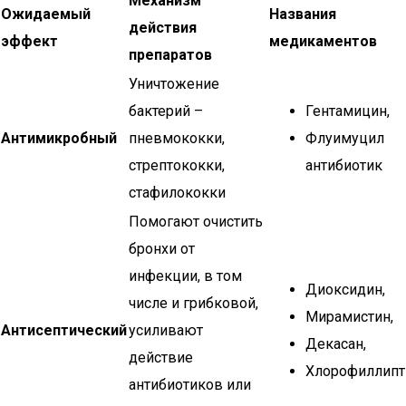
Механизм
Ожидаемый
Названия
действия
эффект
медикаментов
препаратов
Уничтожение
бактерий –
Гентамицин,
Антимикробный
пневмококки,
Флуимуцил
стрептококки,
антибиотик
стафилококки
Помогают очистить
бронхи от
инфекции, в том
Диоксидин,
числе и грибковой,
Мирамистин,
Антисептический
усиливают
Декасан,
действие
Хлорофиллипт
антибиотиков или