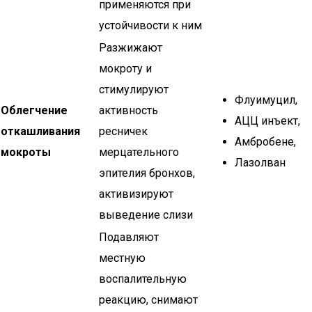
применяются при
устойчивости к ним
Разжижают
мокроту и
стимулируют
Флуимуцил,
Облегчение
активность
АЦЦ инъект,
откашливания
ресничек
Амбробене,
мокроты
мерцательного
Лазолван
эпителия бронхов,
активизируют
выведение слизи
Подавляют
местную
воспалительную
реакцию, снимают