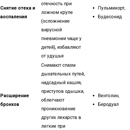
отечность при
Снятие отека и
Пульмикорт,
ложном крупе
воспаления
Будесонид
(осложнение
вирусной
пневмонии чаще у
детей), избавляют
от удушья
Снимают спазм
дыхательных путей,
надсадный кашля,
приступов одышки,
Расширение
Вентолин,
облегчают
бронхов
Беродуал
проникновение
других лекарств в
легкие при