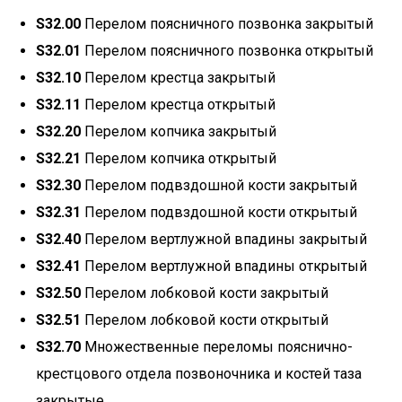
S32.00
Перелом поясничного позвонка закрытый
S32.01
Перелом поясничного позвонка открытый
S32.10
Перелом крестца закрытый
S32.11
Перелом крестца открытый
S32.20
Перелом копчика закрытый
S32.21
Перелом копчика открытый
S32.30
Перелом подвздошной кости закрытый
S32.31
Перелом подвздошной кости открытый
S32.40
Перелом вертлужной впадины закрытый
S32.41
Перелом вертлужной впадины открытый
S32.50
Перелом лобковой кости закрытый
S32.51
Перелом лобковой кости открытый
S32.70
Множественные переломы пояснично-
крестцового отдела позвоночника и костей таза
закрытые