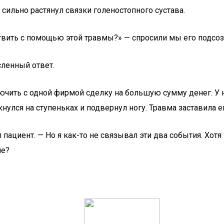
сильно растянул связки голеностопного сустава.
твить с помощью этой травмы?» — спросили мы его подсоз
сленный ответ.
ить с одной фирмой сделку на большую сумму денег. У не
нулся на ступеньках и подвернул ногу. Травма заставила ег
пациент. — Но я как-то не связывал эти два события. Хотя
не?