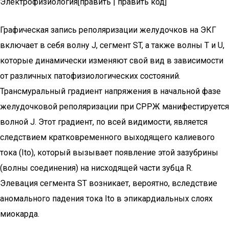
Электрофизиология[править | править код]
Графическая запись реполяризации желудочков на ЭКГ
включает в себя волну J, сегмент ST, а также волны Т и U,
которые динамически изменяют свой вид в зависимости
от различных патофизиологических состояний.
Трансмуральный градиент напряжения в начальной фазе
желудочковой реполяризации при СРРЖ манифестируется
волной J. Этот градиент, по всей видимости, является
следствием кратковременного выходящего калиевого
тока (Ito), который вызывает появление этой зазубрины
(волны соединения) на нисходящей части зубца R.
Элевация сегмента ST возникает, вероятно, вследствие
аномального падения тока Ito в эпикардиальных слоях
миокарда.